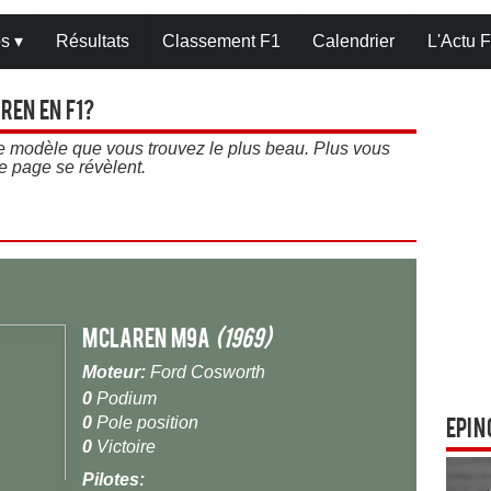
os
▾
Résultats
Classement F1
Calendrier
L'Actu F
ren en F1?
 le modèle que vous trouvez le plus beau. Plus vous
e page se révèlent.
McLaren M9A
(1969)
Moteur:
Ford Cosworth
0
Podium
0
Pole position
Epin
0
Victoire
Pilotes: