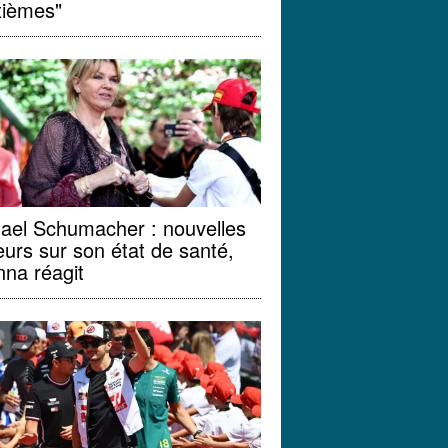
xièmes"
ael Schumacher : nouvelles
urs sur son état de santé,
nna réagit