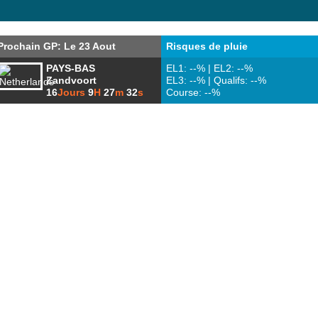
Prochain GP: Le 23 Aout
Risques de pluie
PAYS-BAS
EL1: --% | EL2: --%
Zandvoort
EL3: --% | Qualifs: --%
16
Jours
9
H
27
m
31
s
Course: --%