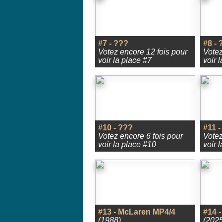
#7 - ???
#8 - 
Votez encore 12 fois pour
Votez
voir la place #7
voir 
#10 - ???
#11 -
Votez encore 6 fois pour
Votez
voir la place #10
voir 
#13 - McLaren MP4/4
#14 
(1988)
(2025