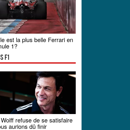
le est la plus belle Ferrari en
ule 1?
s F1
 Wolff refuse de se satisfaire
ous aurions dû finir