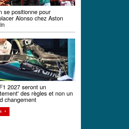
 se positionne pour
lacer Alonso chez Aston
in
F1 2027 seront un
stement' des règles et non un
nd changement
S