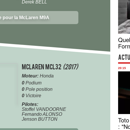
Derek BELL
e pour la McLaren M9A
Quel
Form
Actu
McLaren MCL32
(2017)
20:15
Moteur:
Honda
0
Podium
0
Pole position
0
Victoire
Pilotes:
Stoffel VANDOORNE
Fernando ALONSO
Toto
Jenson BUTTON
: "N