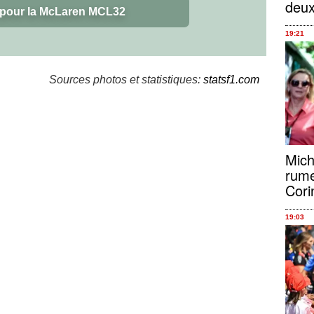
deu
 pour la McLaren MCL32
19:21
Sources photos et statistiques:
statsf1.com
Mich
rume
Cori
19:03