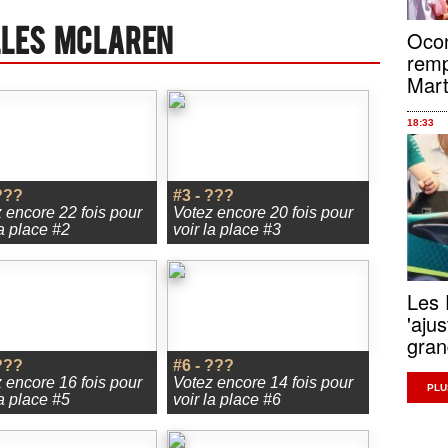
Ocon
lles Mclaren
remp
Mart
18:33
???
#3 - ???
 encore 22 fois pour
Votez encore 20 fois pour
la place #2
voir la place #3
Les 
'aju
gra
???
#6 - ???
 encore 16 fois pour
Votez encore 14 fois pour
PLU
la place #5
voir la place #6