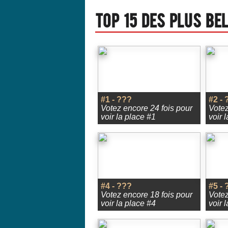
Top 15 des plus be
#1 - ???
#2 - 
Votez encore 24 fois pour
Votez
voir la place #1
voir 
#4 - ???
#5 - 
Votez encore 18 fois pour
Votez
voir la place #4
voir 