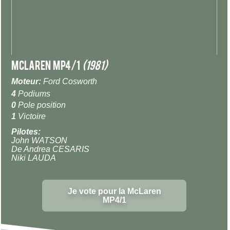
McLaren MP4/1
(1981)
Moteur:
Ford Cosworth
4
Podiums
0
Pole position
1
Victoire
Pilotes:
John WATSON
De Andrea CESARIS
Niki LAUDA
Je vote pour la McLaren
MP4/1