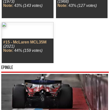
(1973)
(1968)
Note:
43%
(143 votes)
Note:
43%
(127 votes)
#15 - McLaren MCL35M
(2021)
Note:
44%
(159 votes)
Epingle