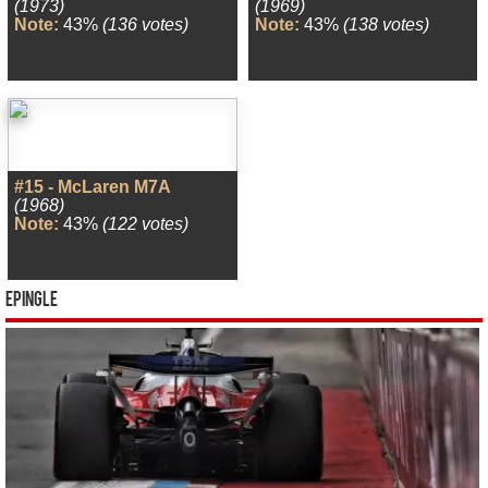
(1973)
(1969)
Note:
43%
(136 votes)
Note:
43%
(138 votes)
#15 - McLaren M7A
(1968)
Note:
43%
(122 votes)
Epingle