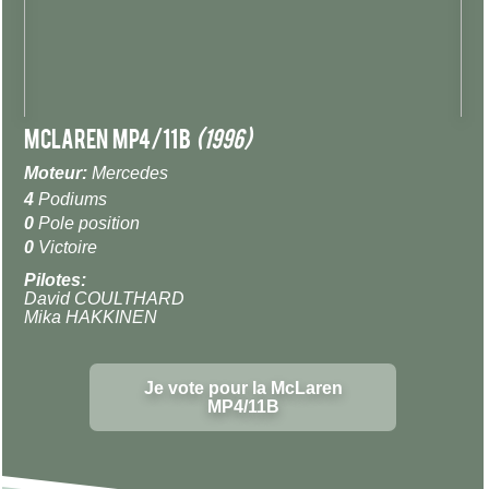
McLaren MP4/11B
(1996)
Moteur:
Mercedes
4
Podiums
0
Pole position
0
Victoire
Pilotes:
David COULTHARD
Mika HAKKINEN
Je vote pour la McLaren
MP4/11B