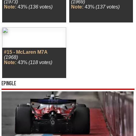
(1973)
(1969)
Note:
43%
(136 votes)
Note:
43%
(137 votes)
#15 - McLaren M7A
(1968)
Note:
43%
(118 votes)
Epingle