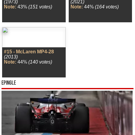
(1973)
(2021)
Note:
43%
(151 votes)
Note:
44%
(164 votes)
#15 - McLaren MP4-28
(2013)
Note:
44%
(140 votes)
Epingle