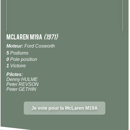
McLaren M19A
(1971)
Moteur:
Ford Cosworth
5
Podiums
0
Pole position
1
Victoire
Pilotes:
Denny HULME
Peter REVSON
Peter GETHIN
Je vote pour la McLaren M19A