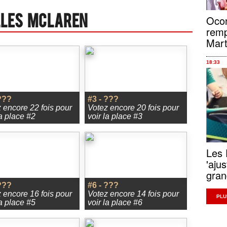
Ocon
lles Mclaren
remp
Mart
18:33
???
#3 - ???
 encore 22 fois pour
Votez encore 20 fois pour
la place #2
voir la place #3
Les 
'aju
gra
???
#6 - ???
 encore 16 fois pour
Votez encore 14 fois pour
PLU
la place #5
voir la place #6