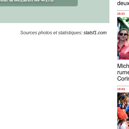
deu
19:21
Sources photos et statistiques:
statsf1.com
Mich
rume
Cori
19:03