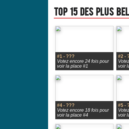
Top 15 des plus be
#1 - ???
#2 - 
Votez encore 24 fois pour
Votez
voir la place #1
voir 
#4 - ???
#5 - 
Votez encore 18 fois pour
Votez
voir la place #4
voir 