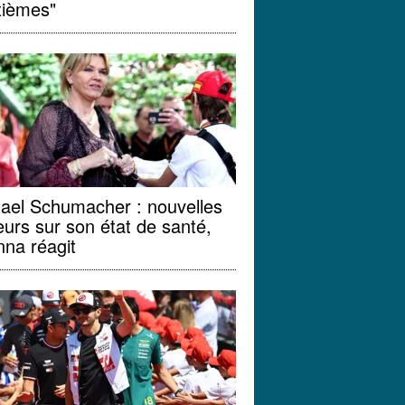
xièmes"
ael Schumacher : nouvelles
urs sur son état de santé,
nna réagit