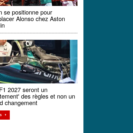
 se positionne pour
lacer Alonso chez Aston
in
F1 2027 seront un
stement' des règles et non un
nd changement
S