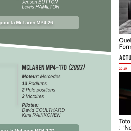
Jenson BUTTON
Lewis HAMILTON
 pour la McLaren MP4-26
Quel
Form
Actu
McLaren MP4-17D
(2003)
20:15
Moteur:
Mercedes
13
Podiums
2
Pole positions
2
Victoires
Pilotes:
David COULTHARD
Kimi RAIKKONEN
Toto
: "N
pour la McLaren MP4-17D