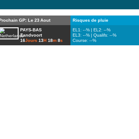
Prochain GP: Le 23 Aout
Risques de pluie
PAYS-BAS
EL1: --% | EL2: --%
Zandvoort
EL3: --% | Qualifs: --%
16
Jours
13
H
18
m
8
s
Course: --%