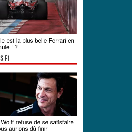
le est la plus belle Ferrari en
ule 1?
s F1
 Wolff refuse de se satisfaire
ous aurions dû finir