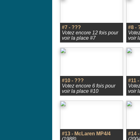
#7 - ???
#8 - 
Votez encore 12 fois pour
Votez
voir la place #7
voir 
#10 - ???
#11 -
Votez encore 6 fois pour
Votez
voir la place #10
voir 
#13 - McLaren MP4/4
#14 
(1988)
(2004