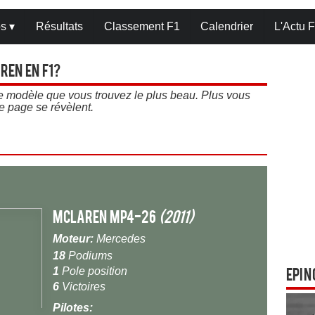
os
▾
Résultats
Classement F1
Calendrier
L'Actu F
ren en F1?
 le modèle que vous trouvez le plus beau. Plus vous
e page se révèlent.
McLaren MP4-26
(2011)
Moteur:
Mercedes
18
Podiums
1
Pole position
Epin
6
Victoires
Pilotes: