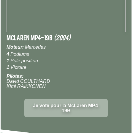
McLaren MP4-19B
(2004)
Moteur:
Mercedes
4
Podiums
1
Pole position
1
Victoire
Pilotes:
David COULTHARD
Kimi RAIKKONEN
Je vote pour la McLaren MP4-
19B