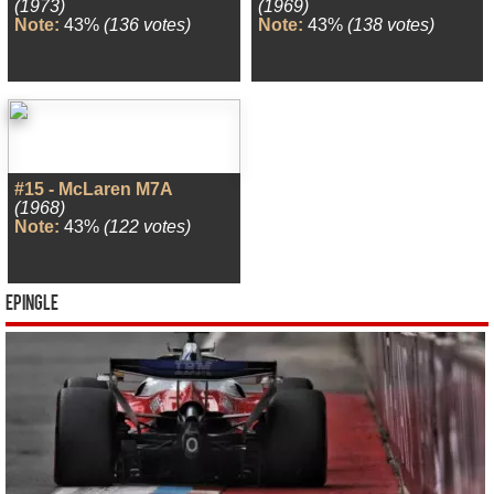
(1973)
(1969)
Note:
43%
(136 votes)
Note:
43%
(138 votes)
#15 - McLaren M7A
(1968)
Note:
43%
(122 votes)
Epingle