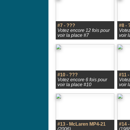
#7 - ???
#8 - 
Votez encore 12 fois pour
Votez
voir la place #7
voir 
#10 - ???
#11 -
Votez encore 6 fois pour
Votez
voir la place #10
voir 
#13 - McLaren MP4-21
#14 
(2006)
(1988