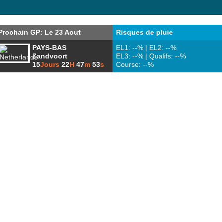
Prochain GP: Le 23 Aout
Risques de pluie
PAYS-BAS
EL1: --% | EL2: --%
Zandvoort
EL3: --% | Qualifs: --%
15
Jours
22
H
47
m
52
s
Course: --%