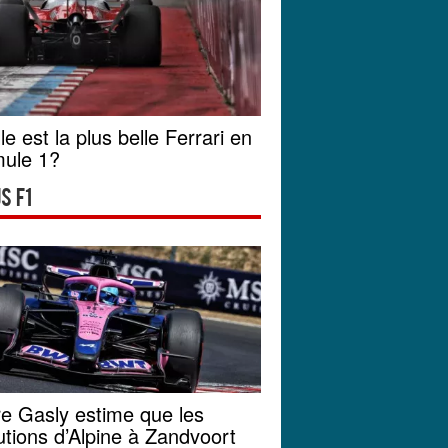
le est la plus belle Ferrari en
ule 1?
s F1
re Gasly estime que les
utions d’Alpine à Zandvoort