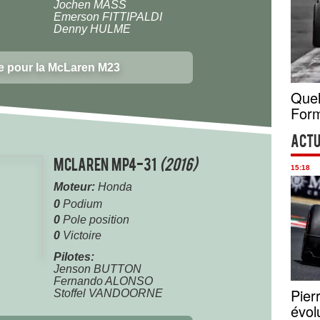
Jochen MASS
Emerson FITTIPALDI
Denny HULME
e pour la McLaren M23
Quel
Form
Actu
McLaren MP4-31
(2016)
15:18
Moteur:
Honda
0
Podium
0
Pole position
0
Victoire
Pilotes:
Jenson BUTTON
Fernando ALONSO
Pier
Stoffel VANDOORNE
évol