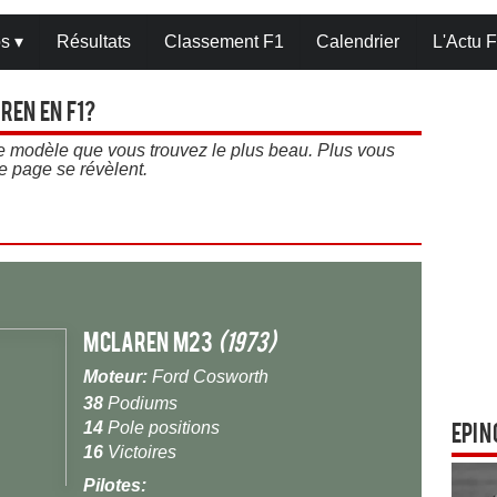
os
▾
Résultats
Classement F1
Calendrier
L'Actu F
ren en F1?
 le modèle que vous trouvez le plus beau. Plus vous
e page se révèlent.
McLaren M23
(1973)
Moteur:
Ford Cosworth
38
Podiums
14
Pole positions
Epin
16
Victoires
Pilotes: