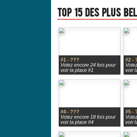
Top 15 des plus be
#1 - ???
#2 - 
Votez encore 24 fois pour
Votez
voir la place #1
voir 
#4 - ???
#5 - 
Votez encore 18 fois pour
Votez
voir la place #4
voir 