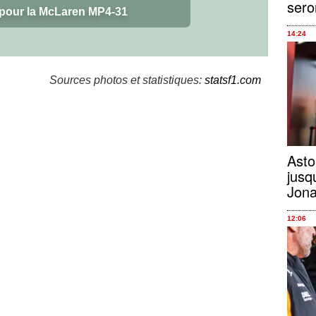
sero
 pour la McLaren MP4-31
14:24
Sources photos et statistiques:
statsf1.com
Asto
jusq
Jona
12:06