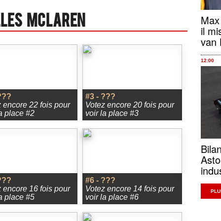
Max 
lles Mclaren
il m
van
12:00
???
#3 - ???
 encore 22 fois pour
Votez encore 20 fois pour
la place #2
voir la place #3
Bila
Asto
indu
???
#6 - ???
 encore 16 fois pour
Votez encore 14 fois pour
PLU
la place #5
voir la place #6