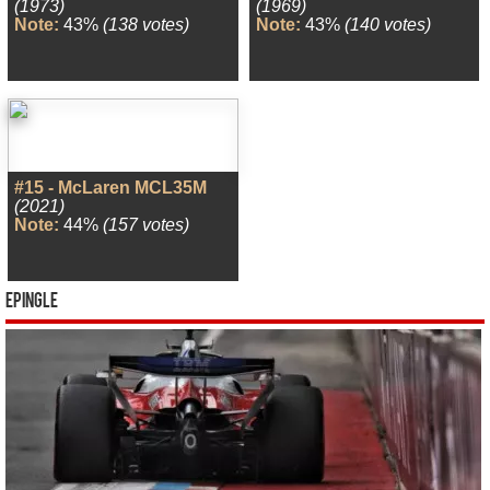
(1973)
(1969)
Note:
43%
(138 votes)
Note:
43%
(140 votes)
#15 - McLaren MCL35M
(2021)
Note:
44%
(157 votes)
Epingle