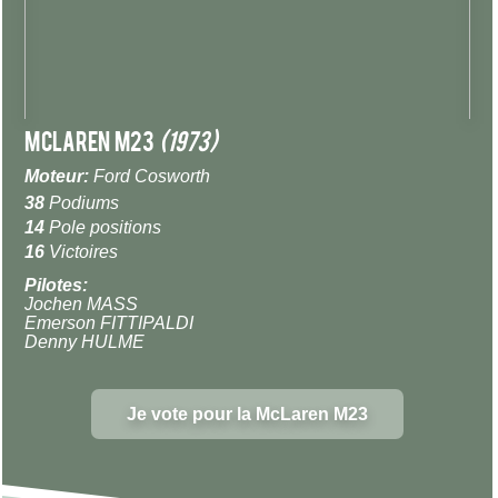
McLaren M23
(1973)
Moteur:
Ford Cosworth
38
Podiums
14
Pole positions
16
Victoires
Pilotes:
Jochen MASS
Emerson FITTIPALDI
Denny HULME
Je vote pour la McLaren M23