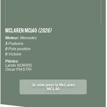
McLaren MCL40
(2026)
Moteur:
Mercedes
3
Podiums
0
Pole position
0
Victoire
Pilotes:
Lando NORRIS
Oscar PIASTRI
Je vote pour la McLaren
MCL40