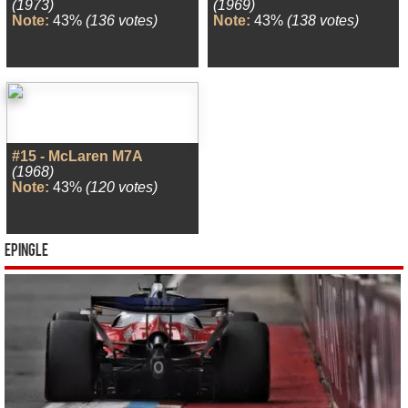
(1973)
(1969)
Note:
43%
(136 votes)
Note:
43%
(138 votes)
#15 - McLaren M7A
(1968)
Note:
43%
(120 votes)
Epingle