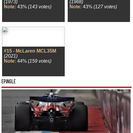
(1973)
(1968)
Note:
43%
(143 votes)
Note:
43%
(127 votes)
#15 - McLaren MCL35M
(2021)
Note:
44%
(159 votes)
Epingle