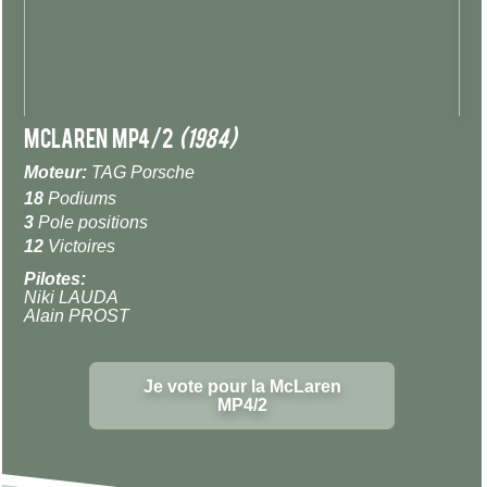
McLaren MP4/2
(1984)
Moteur:
TAG Porsche
18
Podiums
3
Pole positions
12
Victoires
Pilotes:
Niki LAUDA
Alain PROST
Je vote pour la McLaren
MP4/2