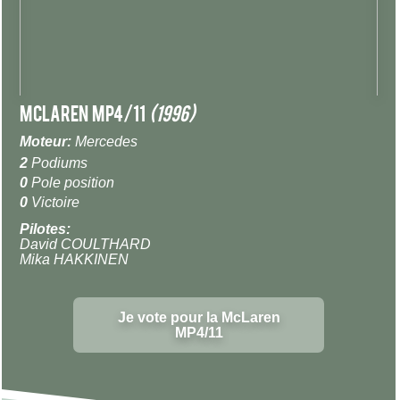
McLaren MP4/11
(1996)
Moteur:
Mercedes
2
Podiums
0
Pole position
0
Victoire
Pilotes:
David COULTHARD
Mika HAKKINEN
Je vote pour la McLaren
MP4/11