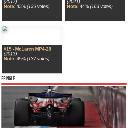
(2017)
(2021)
Note:
43%
(136 votes)
Note:
44%
(163 votes)
#15 - McLaren MP4-28
(2013)
Note:
45%
(137 votes)
Epingle