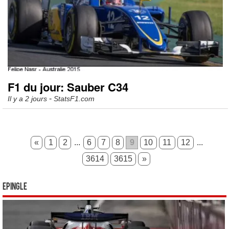
F1 du jour: Sauber C34
-
Il y a 2 jours
StatsF1.com
«
1
2
...
6
7
8
9
10
11
12
...
3614
3615
»
Epingle