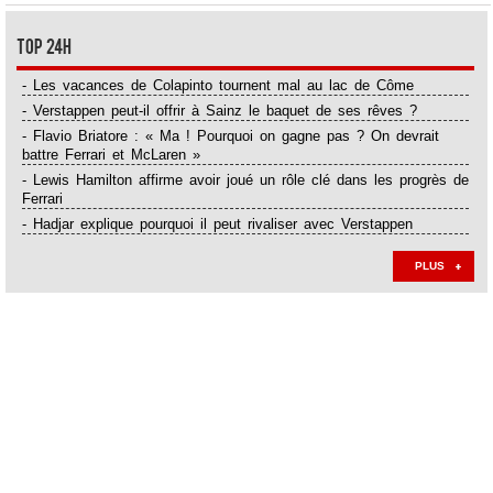
Top 24H
- Les vacances de Colapinto tournent mal au lac de Côme
- Verstappen peut-il offrir à Sainz le baquet de ses rêves ?
- Flavio Briatore : « Ma ! Pourquoi on gagne pas ? On devrait
battre Ferrari et McLaren »
- Lewis Hamilton affirme avoir joué un rôle clé dans les progrès de
Ferrari
- Hadjar explique pourquoi il peut rivaliser avec Verstappen
PLUS