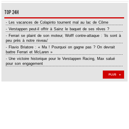
Top 24H
- Les vacances de Colapinto tournent mal au lac de Côme
- Verstappen peut-il offrir à Sainz le baquet de ses rêves ?
- Ferrari se plaint de son moteur, Wolff contre-attaque : 'ils sont à
peu près à notre niveau'
- Flavio Briatore : « Ma ! Pourquoi on gagne pas ? On devrait
battre Ferrari et McLaren »
- Une victoire historique pour le Verstappen Racing, Max salué
pour son engagement
PLUS