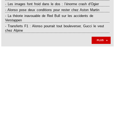
- Les images font froid dans le dos : l’énorme crash d’Ogier
- Alonso pose deux conditions pour rester chez Aston Martin
- La théorie inavouable de Red Bull sur les accidents de
Verstappen
- Transferts F1 : Alonso pourrait tout bouleverser, Gucci le veut
chez Alpine
PLUS