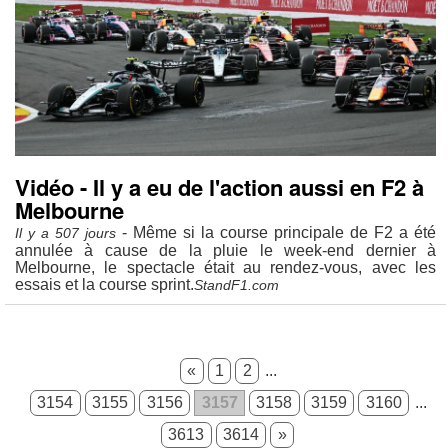
Vidéo - Il y a eu de l'action aussi en F2 à
Melbourne
- Même si la course principale de F2 a été
Il y a 507 jours
annulée à cause de la pluie le week-end dernier à
Melbourne, le spectacle était au rendez-vous, avec les
essais et la course sprint.
StandF1.com
«
1
2
...
3154
3155
3156
3157
3158
3159
3160
...
3613
3614
»