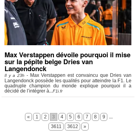
Max Verstappen dévoile pourquoi il mise
sur la pépite belge Dries van
Langendonck
- Max Verstappen est convaincu que Dries van
Il y a 23h
Langendonck possède les qualités pour atteindre la F1. Le
quadruple champion du monde explique pourquoi il a
décidé de l'intégrer à...
F1i.fr
«
1
2
3
4
5
6
7
8
9
...
3611
3612
»